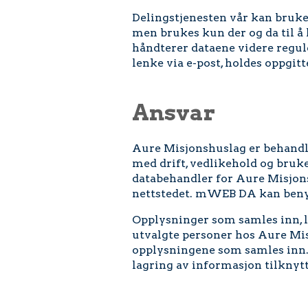
Delingstjenesten vår kan brukes
men brukes kun der og da til å
håndterer dataene videre regul
lenke via e-post, holdes oppgitt
Ansvar
Aure Misjonshuslag er behandl
med drift, vedlikehold og bru
databehandler for Aure Misjonsh
nettstedet. mWEB DA kan benytt
Opplysninger som samles inn, l
utvalgte personer hos Aure Mi
opplysningene som samles inn. 
lagring av informasjon tilknyt