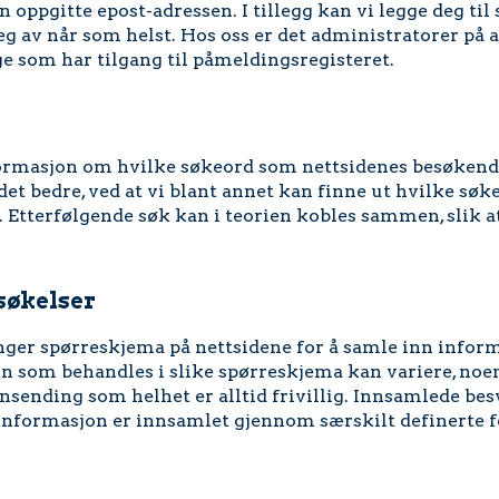
en oppgitte epost-adressen. I tillegg kan vi legge deg t
g av når som helst. Hos oss er det administratorer på a
 som har tilgang til påmeldingsregisteret.
ormasjon om hvilke søkeord som nettsidenes besøkende
t bedre, ved at vi blant annet kan finne ut hvilke søke
å. Etterfølgende søk kan i teorien kobles sammen, slik
søkelser
ger spørreskjema på nettsidene for å samle inn inform
 som behandles i slike spørreskjema kan variere, noen
nnsending som helhet er alltid frivillig. Innsamlede be
nformasjon er innsamlet gjennom særskilt definerte fe