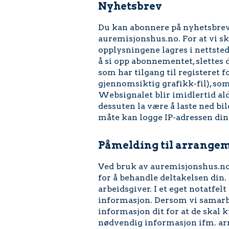
Nyhetsbrev
Du kan abonnere på nyhetsbrev s
auremisjonshus.no. For at vi sk
opplysningene lagres i nettste
å si opp abonnementet, slettes 
som har tilgang til registeret
gjennomsiktig grafikk-fil), som
Websignalet blir imidlertid aldr
dessuten la være å laste ned bi
måte kan logge IP-adressen din
Påmelding til arrange
Ved bruk av auremisjonshus.no 
for å behandle deltakelsen din.
arbeidsgiver. I et eget notatfel
informasjon. Dersom vi samarb
informasjon dit for at de skal 
nødvendig informasjon ifm. arr