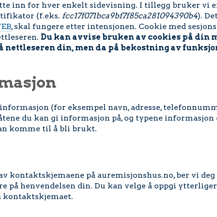
ette inn for hver enkelt sidevisning. I tillegg bruker v
tifikator (f.eks.
fcc17f071bca9bf7f85ca281094390b4
). De
EB
, skal fungere etter intensjonen. Cookie med sesjons
ttleseren.
Du kan avvise bruken av cookies på din m
 nettleseren din, men da på bekostning av funksjon
rmasjon
 informasjon (for eksempel navn, adresse, telefonnumm
ene du kan gi informasjon på, og typene informasjon d
n komme til å bli brukt.
t av kontaktskjemaene på auremisjonshus.no, ber vi d
are på henvendelsen din. Du kan velge å oppgi ytterliger
a kontaktskjemaet.