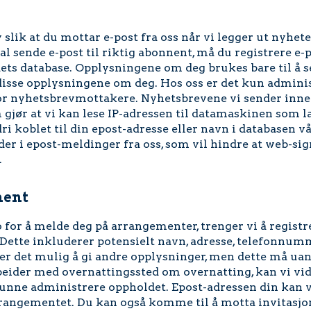
lik at du mottar e-post fra oss når vi legger ut nyhet
al sende e-post til riktig abonnent, må du registrere e-
dets database. Opplysningene om deg brukes bare til å 
disse opplysningene om deg. Hos oss er det kun adminis
 for nyhetsbrevmottakere. Nyhetsbrevene vi sender inne
 gjør at vi kan lese IP-adressen til datamaskinen som l
i koblet til din epost-adresse eller navn i databasen vå
lder i epost-meldinger fra oss, som vil hindre at web-si
.
ment
for å melde deg på arrangementer, trenger vi å regist
 Dette inkluderer potensielt navn, adresse, telefonnumm
t er det mulig å gi andre opplysninger, men dette må uan
eider med overnattingssted om overnatting, kan vi v
kunne administrere oppholdet. Epost-adressen din kan v
angementet. Du kan også komme til å motta invitasjon 