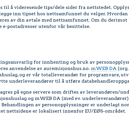
 til å videresende tips/dele sider fra nettstedet. Oppl
 legge inn tipset hos nettsamfunnet du velger. Hvordan
eres av din avtale med nettsamfunnet. Om du derimot 
e e-postadresser utenfor vår besittelse.
ingsansvarlig for innhenting og bruk av personopplysn
keres anvendelse av auremisjonshus.no.
mWEB DA
(org.
uslag, og er vår totalleverandør for programvare, utvi
e underleverandører til å utføre databehandleroppgav
agres på egne servere som driftes av leverandøren/und
sjonshuslag og mWEB DA (med ev. underleverandører) s
Behandlingen av personopplysninger er underlagt norsk
tet nettsidene er lokalisert innenfor EU/EØS-området.