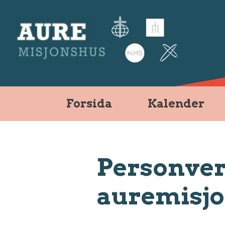
Forsida
Kalender
MENY
Personver
Forsida
auremisjo
Kalender