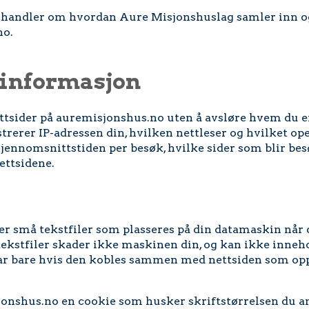
handler om hvordan Aure Misjonshuslag samler inn o
no.
 informasjon
tsider på auremisjonshus.no uten å avsløre hvem du e
strerer IP-adressen din, hvilken nettleser og hvilket op
gjennomsnittstiden per besøk, hvilke sider som blir besø
ettsidene.
r små tekstfiler som plasseres på din datamaskin når du
tekstfiler skader ikke maskinen din, og kan ikke inne
bar bare hvis den kobles sammen med nettsiden som opp
sjonshus.no en cookie som husker skriftstørrelsen du a