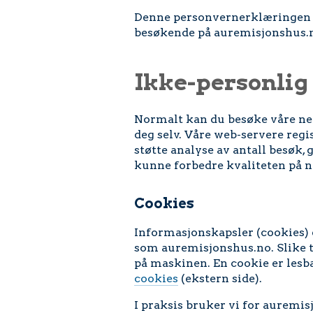
Om oss
Denne personvernerklæringen 
besøkende på auremisjonshus.
Digitale ressursar
Ikke-personlig
Normalt kan du besøke våre net
deg selv. Våre web-servere regi
støtte analyse av antall besøk, 
kunne forbedre kvaliteten på n
Cookies
Informasjonskapsler (cookies) e
som auremisjonshus.no. Slike 
på maskinen. En cookie er les
cookies
(ekstern side).
I praksis bruker vi for auremi