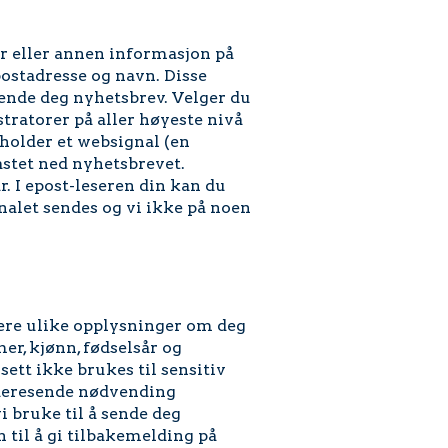
er eller annen informasjon på
postadresse og navn. Disse
sende deg nyhetsbrev. Velger du
tratorer på aller høyeste nivå
holder et websignal (en
astet ned nyhetsbrevet.
r. I epost-leseren din kan du
gnalet sendes og vi ikke på noen
rere ulike opplysninger om deg
er, kjønn, fødselsår og
sett ikke brukes til sensitiv
ideresende nødvending
i bruke til å sende deg
til å gi tilbakemelding på