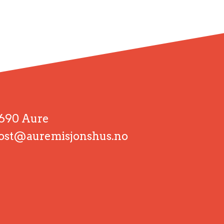
690 Aure
ost@auremisjonshus.no