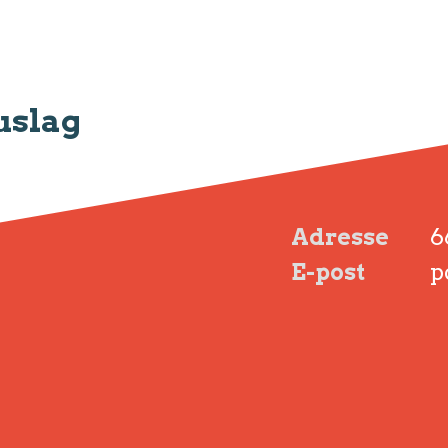
uslag
Adresse
6
E-post
p